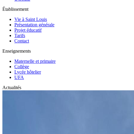
Établissement
Vie à Saint Louis
Présentation générale
Projet éducatif
Tarifs
Contact
Enseignements
Maternelle et primaire
Collège
Lycée hôtelier
UFA
Actualités