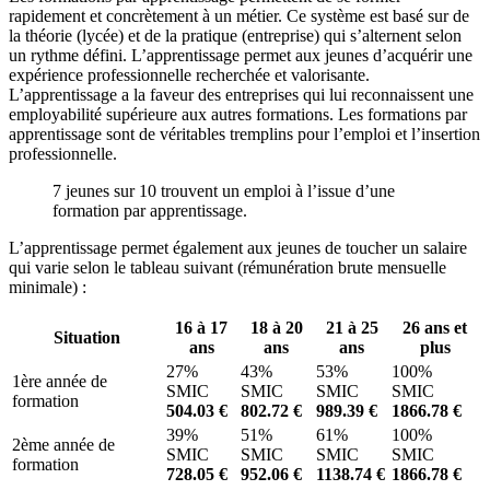
rapidement et concrètement à un métier. Ce système est basé sur de
la théorie (lycée) et de la pratique (entreprise) qui s’alternent selon
un rythme défini. L’apprentissage permet aux jeunes d’acquérir une
expérience professionnelle recherchée et valorisante.
L’apprentissage a la faveur des entreprises qui lui reconnaissent une
employabilité supérieure aux autres formations. Les formations par
apprentissage sont de véritables tremplins pour l’emploi et l’insertion
professionnelle.
7 jeunes sur 10 trouvent un emploi à l’issue d’une
formation par apprentissage.
L’apprentissage permet également aux jeunes de toucher un salaire
qui varie selon le tableau suivant (rémunération brute mensuelle
minimale) :
16 à 17
18 à 20
21 à 25
26 ans et
Situation
ans
ans
ans
plus
27%
43%
53%
100%
1ère année de
SMIC
SMIC
SMIC
SMIC
formation
504.03 €
802.72 €
989.39 €
1866.78 €
39%
51%
61%
100%
2ème année de
SMIC
SMIC
SMIC
SMIC
formation
728.05 €
952.06 €
1138.74 €
1866.78 €