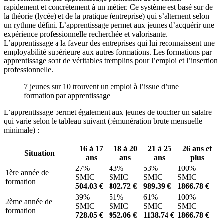
rapidement et concrètement à un métier. Ce système est basé sur de
la théorie (lycée) et de la pratique (entreprise) qui s’alternent selon
un rythme défini. L’apprentissage permet aux jeunes d’acquérir une
expérience professionnelle recherchée et valorisante.
L’apprentissage a la faveur des entreprises qui lui reconnaissent une
employabilité supérieure aux autres formations. Les formations par
apprentissage sont de véritables tremplins pour l’emploi et l’insertion
professionnelle.
7 jeunes sur 10 trouvent un emploi à l’issue d’une
formation par apprentissage.
L’apprentissage permet également aux jeunes de toucher un salaire
qui varie selon le tableau suivant (rémunération brute mensuelle
minimale) :
16 à 17
18 à 20
21 à 25
26 ans et
Situation
ans
ans
ans
plus
27%
43%
53%
100%
1ère année de
SMIC
SMIC
SMIC
SMIC
formation
504.03 €
802.72 €
989.39 €
1866.78 €
39%
51%
61%
100%
2ème année de
SMIC
SMIC
SMIC
SMIC
formation
728.05 €
952.06 €
1138.74 €
1866.78 €